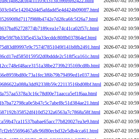
2d8cf4b82acbf4f11105cf313fcf66f6f62422.html
2026-07-02 10:59
01503c045e142042d4d5afdadd5e4d424b090ff7.html
2026-07-02 10:59
2852690f8d7117f988b4742e7d28ca6fc5f26a7.html
2026-07-02 10:59
33637baf62728774b7189cea1e74c41ca02f57c.html
2026-07-02 10:59
349e59f7bb33f5e453a33ecddc80ffb037864ef.html
2026-07-02 10:59
0375d83d89997e9c7574f7851049f141b8fb2491.html
2026-07-02 10:59
0386cd17ed58501595f2d0bddde2c518f5ca161c.html
2026-07-02 10:59
0412cc748ef48ace3151a38be2739b235169cd8b.html
2026-07-02 10:59
0466e8959bd80c73a1fec3f6b79b79499ed1e037.html
2026-07-02 10:59
049686622a088a3dd92338b59c22113516bd08bf.html
2026-07-02 10:59
5da757aa5378a3c16c78d00e71aacca5ef1f6aa.html
2026-07-02 10:59
051b7ba72798ca0e5b47c5c7abef8c51d384ae21.html
2026-07-02 10:59
05687192b35852df410d5232a6563a7c7868a58f.html
2026-07-02 10:59
06ca59b47ca11537babae65acc77b820027ea3e9.html
2026-07-02 10:59
67cf2eb55696467a8c96f80ecbd32e5db4cca61.html
2026-07-02 10:59