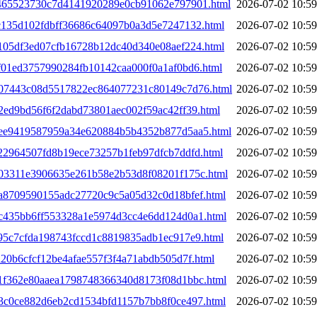
1f465523730c7d4141920289e0cb91062e797901.html
2026-07-02 10:59
fc135d102fdbff36686c64097b0a3d5e7247132.html
2026-07-02 10:59
a105df3ed07cfb16728b12dc40d340e08aef224.html
2026-07-02 10:59
af01ed3757990284fb10142caa000f0a1af0bd6.html
2026-07-02 10:59
2b07443c08d5517822ec864077231c80149c7d76.html
2026-07-02 10:59
b2ed9bd56f6f2dabd73801aec002f59ac42ff39.html
2026-07-02 10:59
2bee9419587959a34e620884b5b4352b877d5aa5.html
2026-07-02 10:59
c22964507fd8b19ece73257b1feb97dfcb7ddfd.html
2026-07-02 10:59
2d03311e3906635e261b58e2b53d8f08201f175c.html
2026-07-02 10:59
2da8709590155adc27720c9c5a05d32c0d18bfef.html
2026-07-02 10:59
2dc435bb6ff553328a1e5974d3cc4e6dd124d0a1.html
2026-07-02 10:59
e95c7cfda198743fccd1c8819835adb1ec917e9.html
2026-07-02 10:59
a20b6cfcf12be4afae557f3f4a71abdb505d7f.html
2026-07-02 10:59
3a1f362e80aaea1798748366340d8173f08d1bbc.html
2026-07-02 10:59
3b3c0ce882d6eb2cd1534bfd1157b7bb8f0ce497.html
2026-07-02 10:59