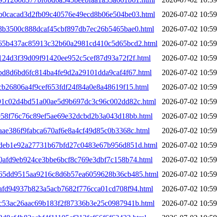
0db0cacad3d2fb09c40576e49ecd8b06e504be03.html
2026-07-02 10:59
e8b3500c888dcaf45cbf897db7ec26b5465bae0.html
2026-07-02 10:59
0e65b437ac85913c32b60a2981cd410c5d65bcd2.html
2026-07-02 10:59
e124d3f39d09f91420ee952c5cef87d93a72f2f.html
2026-07-02 10:59
ebd8d6bd6fc814ba4fe9d2a29101dda9caf4f67.html
2026-07-02 10:59
ecb26806a4f9cef653fdf24f84a0e8a48619f15.html
2026-07-02 10:59
0f91c02d4bd51a00ae5d9b697dc3c96c002dd82c.html
2026-07-02 10:59
fe58f76c76c89ef5ae69e32dcbd2b3a043d18bb.html
2026-07-02 10:59
0aae386f9fabca670af6e8a4cf49d85c0b3368c.html
2026-07-02 10:59
00deb1e92a27731b67bfd27c0483e67b956d851d.html
2026-07-02 10:59
00afd9eb924ce3bbe6bcf8c769e3dbf7c158b74.html
2026-07-02 10:59
0065dd9515aa9216c8d6b57ea6059628b36cb485.html
2026-07-02 10:59
1afd94937b823a5acb7682f776cca01cd708f94.html
2026-07-02 10:59
01c53ac26aac69b183f2f87336b3e25c0987941b.html
2026-07-02 10:59