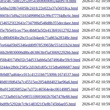
75b5c4675dfe22f52ef543e0f0690f024a0f978.html
2026-07-02 10:59
75e6ba328b7e6058c241fc22e022a37a56f18ca.html
2026-07-02 10:59
078665b15d9a2316349989d32c99cf777f4dbc6c.html
2026-07-02 10:59
081546525f22641e73479f6d548d8b355decdaee.html
2026-07-02 10:59
0885e7b5e01cec75ec4bb83a5f2e413b91612702.html
2026-07-02 10:59
91cd80d0f4be2bcf1ca1b4aedc71a863a28348e.html
2026-07-02 10:59
097ee64a05b05346edd0f978539658e551d11b24.html
2026-07-02 10:59
1c66b2b9830006d86cd63863fef5af30692292bb.html
2026-07-02 10:59
1c956b401749d32c54d533abb6a5d74964be59c9.html
2026-07-02 10:59
1d0244ee2fb0c2585c2d10d1d05c315dba606687.html
2026-07-02 10:59
1d3b9d87a464ecc011c41211bb75309fc1674537.html
2026-07-02 10:59
d40d01ffd643a7c45515ee2054dfd4023ae96a6.html
2026-07-02 10:59
e8ba912df26852ae7a372c46564e4ec061498f5.html
2026-07-02 10:59
eb1733afb01fa7e98551ff693602b70d7478e88.html
2026-07-02 10:59
f8bdfffe5292de7c9e1483f21f3e8b745b6ae05.html
2026-07-02 10:59