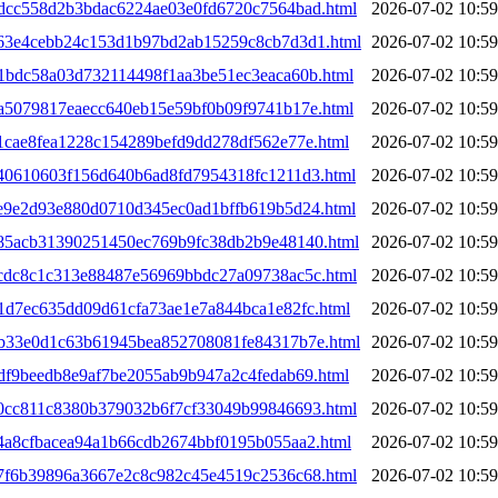
3bdcc558d2b3bdac6224ae03e0fd6720c7564bad.html
2026-07-02 10:59
3c63e4cebb24c153d1b97bd2ab15259c8cb7d3d1.html
2026-07-02 10:59
d1bdc58a03d732114498f1aa3be51ec3eaca60b.html
2026-07-02 10:59
da5079817eaecc640eb15e59bf0b09f9741b17e.html
2026-07-02 10:59
e1cae8fea1228c154289befd9dd278df562e77e.html
2026-07-02 10:59
3e40610603f156d640b6ad8fd7954318fc1211d3.html
2026-07-02 10:59
3ee9e2d93e880d0710d345ec0ad1bffb619b5d24.html
2026-07-02 10:59
4a85acb31390251450ec769b9fc38db2b9e48140.html
2026-07-02 10:59
4acdc8c1c313e88487e56969bbdc27a09738ac5c.html
2026-07-02 10:59
b1d7ec635dd09d61cfa73ae1e7a844bca1e82fc.html
2026-07-02 10:59
4bb33e0d1c63b61945bea852708081fe84317b7e.html
2026-07-02 10:59
bdf9beedb8e9af7be2055ab9b947a2c4fedab69.html
2026-07-02 10:59
4c0cc811c8380b379032b6f7cf33049b99846693.html
2026-07-02 10:59
c4a8cfbacea94a1b66cdb2674bbf0195b055aa2.html
2026-07-02 10:59
4c7f6b39896a3667e2c8c982c45e4519c2536c68.html
2026-07-02 10:59