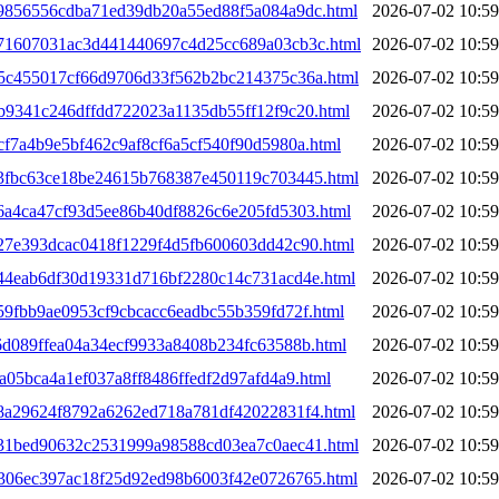
4c9856556cdba71ed39db20a55ed88f5a084a9dc.html
2026-07-02 10:59
4c71607031ac3d441440697c4d25cc689a03cb3c.html
2026-07-02 10:59
4d5c455017cf66d9706d33f562b2bc214375c36a.html
2026-07-02 10:59
db9341c246dffdd722023a1135db55ff12f9c20.html
2026-07-02 10:59
cf7a4b9e5bf462c9af8cf6a5cf540f90d5980a.html
2026-07-02 10:59
4e3fbc63ce18be24615b768387e450119c703445.html
2026-07-02 10:59
e6a4ca47cf93d5ee86b40df8826c6e205fd5303.html
2026-07-02 10:59
e27e393dcac0418f1229f4d5fb600603dd42c90.html
2026-07-02 10:59
4e44eab6df30d19331d716bf2280c14c731acd4e.html
2026-07-02 10:59
e59fbb9ae0953cf9cbcacc6eadbc55b359fd72f.html
2026-07-02 10:59
f6d089ffea04a34ecf9933a8408b234fc63588b.html
2026-07-02 10:59
fa05bca4a1ef037a8ff8486ffedf2d97afd4a9.html
2026-07-02 10:59
5a8a29624f8792a6262ed718a781df42022831f4.html
2026-07-02 10:59
5a31bed90632c2531999a98588cd03ea7c0aec41.html
2026-07-02 10:59
5b306ec397ac18f25d92ed98b6003f42e0726765.html
2026-07-02 10:59