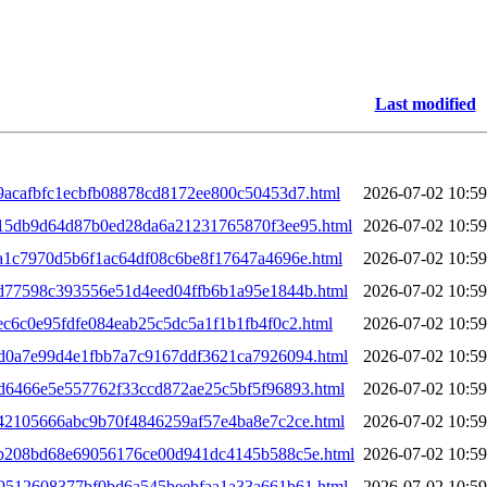
Last modified
a9acafbfc1ecbfb08878cd8172ee800c50453d7.html
2026-07-02 10:59
0a15db9d64d87b0ed28da6a21231765870f3ee95.html
2026-07-02 10:59
aa1c7970d5b6f1ac64df08c6be8f17647a4696e.html
2026-07-02 10:59
0ad77598c393556e51d4eed04ffb6b1a95e1844b.html
2026-07-02 10:59
ec6c0e95fdfe084eab25c5dc5a1f1b1fb4f0c2.html
2026-07-02 10:59
0bd0a7e99d4e1fbb7a7c9167ddf3621ca7926094.html
2026-07-02 10:59
bd6466e5e557762f33ccd872ae25c5bf5f96893.html
2026-07-02 10:59
c42105666abc9b70f4846259af57e4ba8e7c2ce.html
2026-07-02 10:59
0cb208bd68e69056176ce00d941dc4145b588c5e.html
2026-07-02 10:59
0d9512608377bf0bd6a545beebfaa1a33a661b61.html
2026-07-02 10:59