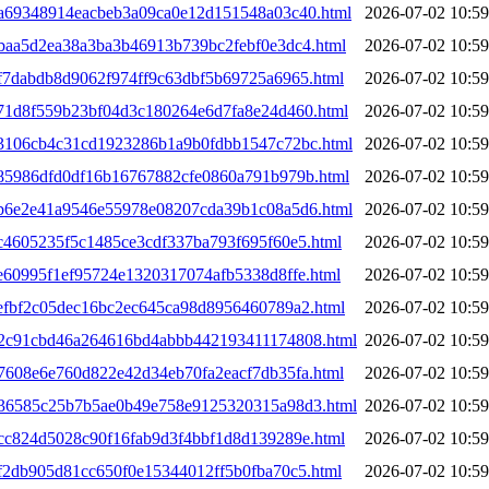
5ba69348914eacbeb3a09ca0e12d151548a03c40.html
2026-07-02 10:59
bbaa5d2ea38a3ba3b46913b739bc2febf0e3dc4.html
2026-07-02 10:59
bf7dabdb8d9062f974ff9c63dbf5b69725a6965.html
2026-07-02 10:59
5c71d8f559b23bf04d3c180264e6d7fa8e24d460.html
2026-07-02 10:59
5c3106cb4c31cd1923286b1a9b0fdbb1547c72bc.html
2026-07-02 10:59
5c85986dfd0df16b16767882cfe0860a791b979b.html
2026-07-02 10:59
5cb6e2e41a9546e55978e08207cda39b1c08a5d6.html
2026-07-02 10:59
cc4605235f5c1485ce3cdf337ba793f695f60e5.html
2026-07-02 10:59
ce60995f1ef95724e1320317074afb5338d8ffe.html
2026-07-02 10:59
cefbf2c05dec16bc2ec645ca98d8956460789a2.html
2026-07-02 10:59
5d2c91cbd46a264616bd4abbb442193411174808.html
2026-07-02 10:59
d7608e6e760d822e42d34eb70fa2eacf7db35fa.html
2026-07-02 10:59
5d36585c25b7b5ae0b49e758e9125320315a98d3.html
2026-07-02 10:59
dcc824d5028c90f16fab9d3f4bbf1d8d139289e.html
2026-07-02 10:59
df2db905d81cc650f0e15344012ff5b0fba70c5.html
2026-07-02 10:59