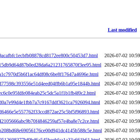
Last modified
a9acafbfc1ecbfb08878cd8172ee800c50453d7.html
2026-07-02 10:59
0a15db9d64d87b0ed28da6a21231765870f3ee95.html
2026-07-02 10:59
aa1c7970d5b6f1ac64df08c6be8f17647a4696e.html
2026-07-02 10:59
0ad77598c393556e51d4eed04ffb6b1a95e1844b.html
2026-07-02 10:59
ec6c0e95fdfe084eab25c5dc5a1f1b1fb4f0c2.html
2026-07-02 10:59
0bd0a7e99d4e1fbb7a7c9167ddf3621ca7926094.html
2026-07-02 10:59
bd6466e5e557762f33ccd872ae25c5bf5f96893.html
2026-07-02 10:59
c42105666abc9b70f4846259af57e4ba8e7c2ce.html
2026-07-02 10:59
0cb208bd68e69056176ce00d941dc4145b588c5e.html
2026-07-02 10:59
0d9512608377bf0bd6a545beebfaa1a33a661b61.html
2026-07-02 10:59