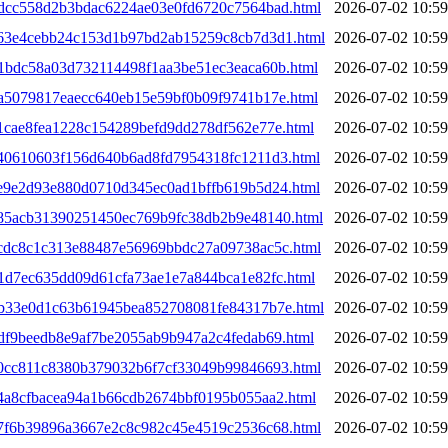
3bdcc558d2b3bdac6224ae03e0fd6720c7564bad.html
2026-07-02 10:59
3c63e4cebb24c153d1b97bd2ab15259c8cb7d3d1.html
2026-07-02 10:59
d1bdc58a03d732114498f1aa3be51ec3eaca60b.html
2026-07-02 10:59
da5079817eaecc640eb15e59bf0b09f9741b17e.html
2026-07-02 10:59
e1cae8fea1228c154289befd9dd278df562e77e.html
2026-07-02 10:59
3e40610603f156d640b6ad8fd7954318fc1211d3.html
2026-07-02 10:59
3ee9e2d93e880d0710d345ec0ad1bffb619b5d24.html
2026-07-02 10:59
4a85acb31390251450ec769b9fc38db2b9e48140.html
2026-07-02 10:59
4acdc8c1c313e88487e56969bbdc27a09738ac5c.html
2026-07-02 10:59
b1d7ec635dd09d61cfa73ae1e7a844bca1e82fc.html
2026-07-02 10:59
4bb33e0d1c63b61945bea852708081fe84317b7e.html
2026-07-02 10:59
bdf9beedb8e9af7be2055ab9b947a2c4fedab69.html
2026-07-02 10:59
4c0cc811c8380b379032b6f7cf33049b99846693.html
2026-07-02 10:59
c4a8cfbacea94a1b66cdb2674bbf0195b055aa2.html
2026-07-02 10:59
4c7f6b39896a3667e2c8c982c45e4519c2536c68.html
2026-07-02 10:59