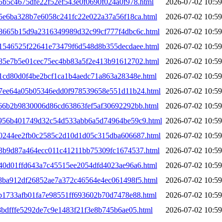
75b5c4675dfe22f52ef543e0f0690f024a0f978.html
2026-07-02 10:59
75e6ba328b7e6058c241fc22e022a37a56f18ca.html
2026-07-02 10:59
078665b15d9a2316349989d32c99cf777f4dbc6c.html
2026-07-02 10:59
081546525f22641e73479f6d548d8b355decdaee.html
2026-07-02 10:59
0885e7b5e01cec75ec4bb83a5f2e413b91612702.html
2026-07-02 10:59
91cd80d0f4be2bcf1ca1b4aedc71a863a28348e.html
2026-07-02 10:59
097ee64a05b05346edd0f978539658e551d11b24.html
2026-07-02 10:59
1c66b2b9830006d86cd63863fef5af30692292bb.html
2026-07-02 10:59
1c956b401749d32c54d533abb6a5d74964be59c9.html
2026-07-02 10:59
1d0244ee2fb0c2585c2d10d1d05c315dba606687.html
2026-07-02 10:59
1d3b9d87a464ecc011c41211bb75309fc1674537.html
2026-07-02 10:59
d40d01ffd643a7c45515ee2054dfd4023ae96a6.html
2026-07-02 10:59
e8ba912df26852ae7a372c46564e4ec061498f5.html
2026-07-02 10:59
eb1733afb01fa7e98551ff693602b70d7478e88.html
2026-07-02 10:59
f8bdfffe5292de7c9e1483f21f3e8b745b6ae05.html
2026-07-02 10:59