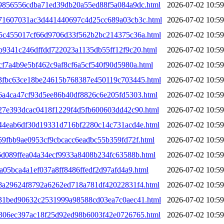
4c9856556cdba71ed39db20a55ed88f5a084a9dc.html
2026-07-02 10:59
4c71607031ac3d441440697c4d25cc689a03cb3c.html
2026-07-02 10:59
4d5c455017cf66d9706d33f562b2bc214375c36a.html
2026-07-02 10:59
db9341c246dffdd722023a1135db55ff12f9c20.html
2026-07-02 10:59
cf7a4b9e5bf462c9af8cf6a5cf540f90d5980a.html
2026-07-02 10:59
4e3fbc63ce18be24615b768387e450119c703445.html
2026-07-02 10:59
e6a4ca47cf93d5ee86b40df8826c6e205fd5303.html
2026-07-02 10:59
e27e393dcac0418f1229f4d5fb600603dd42c90.html
2026-07-02 10:59
4e44eab6df30d19331d716bf2280c14c731acd4e.html
2026-07-02 10:59
e59fbb9ae0953cf9cbcacc6eadbc55b359fd72f.html
2026-07-02 10:59
f6d089ffea04a34ecf9933a8408b234fc63588b.html
2026-07-02 10:59
fa05bca4a1ef037a8ff8486ffedf2d97afd4a9.html
2026-07-02 10:59
5a8a29624f8792a6262ed718a781df42022831f4.html
2026-07-02 10:59
5a31bed90632c2531999a98588cd03ea7c0aec41.html
2026-07-02 10:59
5b306ec397ac18f25d92ed98b6003f42e0726765.html
2026-07-02 10:59