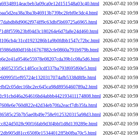
5ba69348914eacbeb3a09ca0e12d151548a03c40.html
2026-07-02 10:59
bbaa5d2ea38a3ba3b46913b739bc2febf0e3dc4.html
2026-07-02 10:59
bf7dabdb8d9062f974ff9c63dbf5b69725a6965.html
2026-07-02 10:59
5c71d8f559b23bf04d3c180264e6d7fa8e24d460.html
2026-07-02 10:59
5c3106cb4c31cd1923286b1a9b0fdbb1547c72bc.html
2026-07-02 10:59
5c85986dfd0df16b16767882cfe0860a791b979b.html
2026-07-02 10:59
5cb6e2e41a9546e55978e08207cda39b1c08a5d6.html
2026-07-02 10:59
cc4605235f5c1485ce3cdf337ba793f695f60e5.html
2026-07-02 10:59
ce60995f1ef95724e1320317074afb5338d8ffe.html
2026-07-02 10:59
cefbf2c05dec16bc2ec645ca98d8956460789a2.html
2026-07-02 10:59
5d2c91cbd46a264616bd4abbb442193411174808.html
2026-07-02 10:59
d7608e6e760d822e42d34eb70fa2eacf7db35fa.html
2026-07-02 10:59
5d36585c25b7b5ae0b49e758e9125320315a98d3.html
2026-07-02 10:59
dcc824d5028c90f16fab9d3f4bbf1d8d139289e.html
2026-07-02 10:59
df2db905d81cc650f0e15344012ff5b0fba70c5.html
2026-07-02 10:59