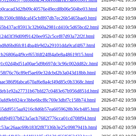
0db0cacad3d2fb09c40576e49ecd8b06e504be03.html
2026-07-02 10:59
e8b3500c888dcaf45cbf897db7ec26b5465bae0.html
2026-07-02 10:59
0e65b437ac85913c32b60a2981cd410c5d65bcd2.html
2026-07-02 10:59
e124d3f39d09f91420ee952c5cef87d93a72f2f.html
2026-07-02 10:59
ebd8d6bd6fc814ba4fe9d2a29101dda9caf4f67.html
2026-07-02 10:59
ecb26806a4f9cef653fdf24f84a0e8a48619f15.html
2026-07-02 10:59
0f91c02d4bd51a00ae5d9b697dc3c96c002dd82c.html
2026-07-02 10:59
fe58f76c76c89ef5ae69e32dcbd2b3a043d18bb.html
2026-07-02 10:59
0aae386f9fabca670af6e8a4cf49d85c0b3368c.html
2026-07-02 10:59
00deb1e92a27731b67bfd27c0483e67b956d851d.html
2026-07-02 10:59
00afd9eb924ce3bbe6bcf8c769e3dbf7c158b74.html
2026-07-02 10:59
0065dd9515aa9216c8d6b57ea6059628b36cb485.html
2026-07-02 10:59
1afd94937b823a5acb7682f776cca01cd708f94.html
2026-07-02 10:59
01c53ac26aac69b183f2f87336b3e25c0987941b.html
2026-07-02 10:59