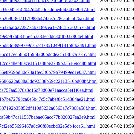
2d8cf4b82acbf4f11105cf313fcf66f6f62422.html
2026-07-02 10:59
01503c045e142042d4d5afdadd5e4d424b090ff7.html
2026-07-02 10:59
2852690f8d7117f988b4742e7d28ca6fc5f26a7.html
2026-07-02 10:59
33637baf62728774b7189cea1e74c41ca02f57c.html
2026-07-02 10:59
349e59f7bb33f5e453a33ecddc80ffb037864ef.html
2026-07-02 10:59
0375d83d89997e9c7574f7851049f141b8fb2491.html
2026-07-02 10:59
0386cd17ed58501595f2d0bddde2c518f5ca161c.html
2026-07-02 10:59
0412cc748ef48ace3151a38be2739b235169cd8b.html
2026-07-02 10:59
0466e8959bd80c73a1fec3f6b79b79499ed1e037.html
2026-07-02 10:59
049686622a088a3dd92338b59c22113516bd08bf.html
2026-07-02 10:59
5da757aa5378a3c16c78d00e71aacca5ef1f6aa.html
2026-07-02 10:59
051b7ba72798ca0e5b47c5c7abef8c51d384ae21.html
2026-07-02 10:59
05687192b35852df410d5232a6563a7c7868a58f.html
2026-07-02 10:59
06ca59b47ca11537babae65acc77b820027ea3e9.html
2026-07-02 10:59
67cf2eb55696467a8c96f80ecbd32e5db4cca61.html
2026-07-02 10:59