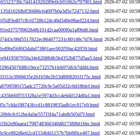
1f465523730c7d4141920289e0cb91062e797901.html
2026-07-02 10:59
fc135d102fdbff36686c64097b0a3d5e7247132.html
2026-07-02 10:59
a105df3ed07cfb16728b12dc40d340e08aef224.html
2026-07-02 10:59
af01ed3757990284fb10142caa000f0a1af0bd6.html
2026-07-02 10:59
2b07443c08d5517822ec864077231c80149c7d76.html
2026-07-02 10:59
b2ed9bd56f6f2dabd73801aec002f59ac42ff39.html
2026-07-02 10:59
2bee9419587959a34e620884b5b4352b877d5aa5.html
2026-07-02 10:59
c22964507fd8b19ece73257b1feb97dfcb7ddfd.html
2026-07-02 10:59
2d03311e3906635e261b58e2b53d8f08201f175c.html
2026-07-02 10:59
2da8709590155adc27720c9c5a05d32c0d18bfef.html
2026-07-02 10:59
2dc435bb6ff553328a1e5974d3cc4e6dd124d0a1.html
2026-07-02 10:59
e95c7cfda198743fccd1c8819835adb1ec917e9.html
2026-07-02 10:59
a20b6cfcf12be4afae557f3f4a71abdb505d7f.html
2026-07-02 10:59
3a1f362e80aaea1798748366340d8173f08d1bbc.html
2026-07-02 10:59
3b3c0ce882d6eb2cd1534bfd1157b7bb8f0ce497.html
2026-07-02 10:59