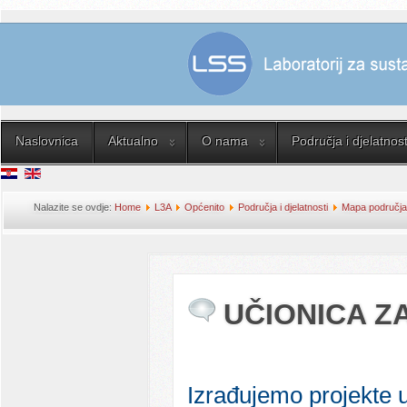
Naslovnica
Aktualno
O nama
Područja i djelatnost
Nalazite se ovdje:
Home
L3A
Općenito
Područja i djelatnosti
Mapa područja i
PREDAVANJE
UČIONICA Z
Izrađujemo projekte 