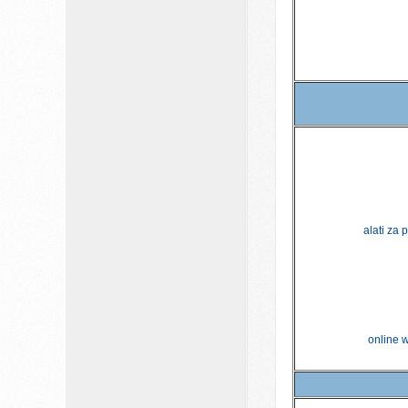
alati za 
online w