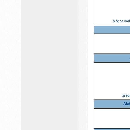
alat za vod
izrad
Ala