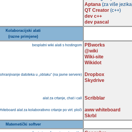
Aptana
(za više jezika
QT Creator
(c++)
dev c++
dev pascal
Kolaboracijski alati
(razne primjene)
PBworks
besplatni wiki alati s hostingom
@wiki
Wiki-site
Wikidot
Dropbox
pohranjivanje datoteka u „oblaku“ (na javne servere)
Skydrive
Scribblar
alat za crtanje, chat i call
aww whiteboard
hiteboard alat za kolaborativno crtanje po virt. ploči
Skrbl
Matemetički softver