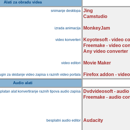
Alati za obradu videa
Jing
snimanje desktopa
Camstudio
MonkeyJam
izrada animacija
Koyotesoft - video c
video konverteri
Freemake - video con
Any video converter
Movie Maker
video editori
Firefox addon - vide
ugin za skidanje video zapisa s raznih video portala
Audio alati
Dvdvideosoft - audio
platan alat konvertiranje raznih tipova audio zapisa
Freemake - audio con
Audacity
besplatni audio editor