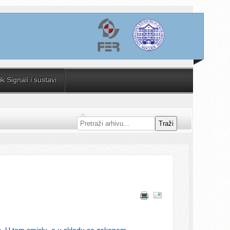
 Signali i sustavi
Traži
obu. U tom smislu, a u skladu sa zakonom,