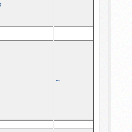
)
---