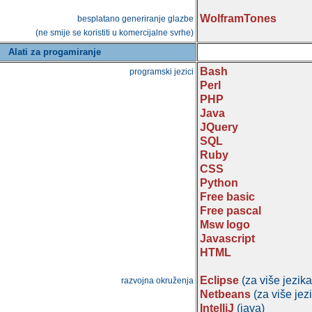
WolframTones
besplatano generiranje glazbe
(ne smije se koristiti u komercijalne svrhe)
Alati za progamiranje
Bash
programski jezici
Perl
PHP
Java
JQuery
SQL
Ruby
CSS
Python
Free basic
Free pascal
Msw logo
Javascript
HTML
Eclipse
(za više jezika
razvojna okruženja
Netbeans
(za više jez
IntelliJ
(java)