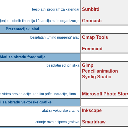
Sunbird
besplatni program za kalendar
Gnucash
jenje osobnih financija i financija male organizacije
Prezentacijski alati
Cmap Tools
besplatani „mind mapping“ alati
Freemind
Alati za obradu fotografija
Gimp
besplatni editori slika
Pencil animation
Synfig Studio
Microsoft Photo Stor
a video prezentacije u obliku priče, naracije, filma…
ti za obradu vektorske grafike
Inkscape
alat za vektorsko crtanje
Smartdraw
crtanje raznih tipova grafova