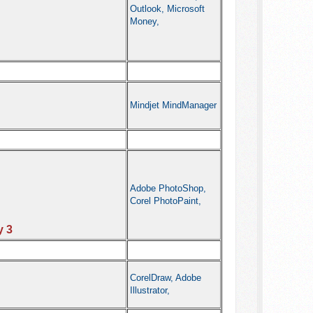
Outlook, Microsoft
Money,
Mindjet MindManager
Adobe PhotoShop,
Corel PhotoPaint,
y 3
CorelDraw, Adobe
Illustrator,