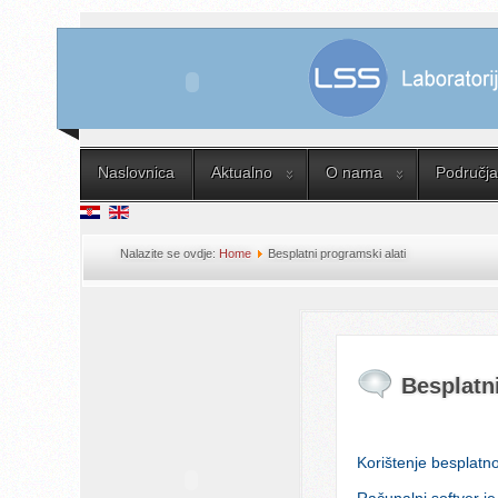
Naslovnica
Aktualno
O nama
Područja 
Nalazite se ovdje:
Home
Besplatni programski alati
Besplatn
Korištenje besplatn
Računalni softver je