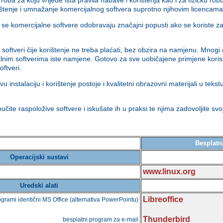
rištenje i umnažanje komercijalnog softvera suprotno njihovim licencama
e komercijalne softvere odobravaju značajni popusti ako se koriste za
 softveri čije korištenje ne treba plaćati, bez obzira na namjenu. Mnogi o
alnim softverima iste namjene. Gotovo za sve uobičajene primjene kori
oftveri.
u instalaciju i korištenje postoje i kvalitetni obrazovni materijali u teks
čite raspoložive softvere i iskušate ih u praksi te njima zadovoljite svo
Besplatna
Operacijski sustavi
www.linux.org
Uredski alati
Libreoffice
rogrami identični MS Office (alternativa PowerPointu)
Thunderbird
besplatni program za e-mail