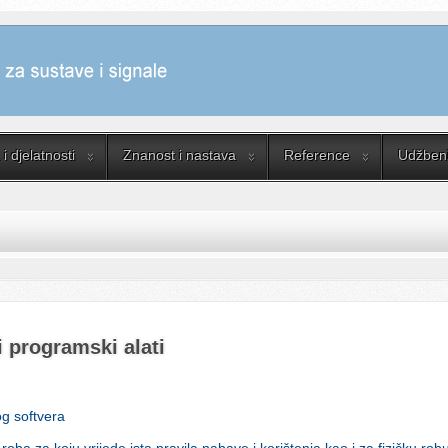
i djelatnosti
Znanost i nastava
Reference
Udžbenik
i programski alati
og softvera
 roba za koju vrijede ista pravila nabave i korištenja kao i za fizičku r