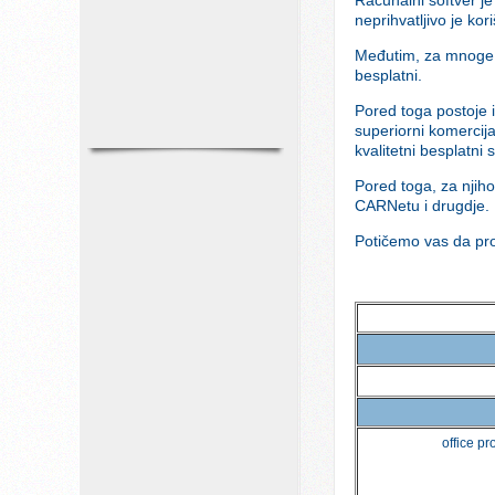
neprihvatljivo je ko
Međutim, za mnoge s
besplatni.
Pored toga postoje i
superiorni komercij
kvalitetni besplatni s
Pored toga, za njihov
CARNetu i drugdje.
Potičemo vas da prou
office p