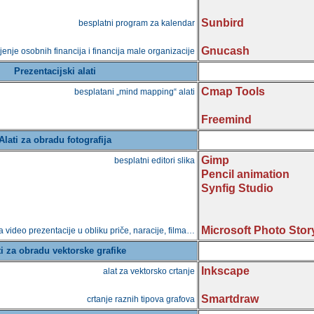
Sunbird
besplatni program za kalendar
Gnucash
jenje osobnih financija i financija male organizacije
Prezentacijski alati
Cmap Tools
besplatani „mind mapping“ alati
Freemind
Alati za obradu fotografija
Gimp
besplatni editori slika
Pencil animation
Synfig Studio
Microsoft Photo Stor
a video prezentacije u obliku priče, naracije, filma…
ti za obradu vektorske grafike
Inkscape
alat za vektorsko crtanje
Smartdraw
crtanje raznih tipova grafova