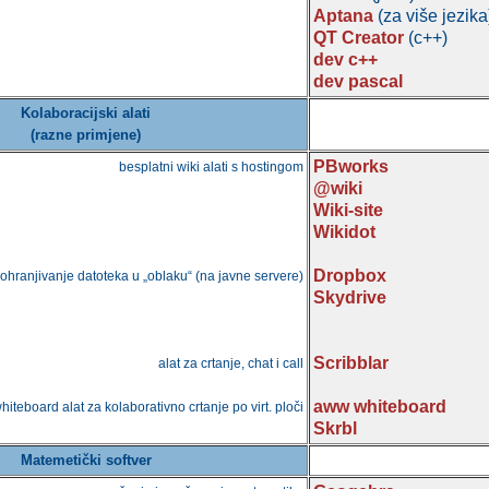
Aptana
(za više jezika
QT Creator
(c++)
dev c++
dev pascal
Kolaboracijski alati
(razne primjene)
PBworks
besplatni wiki alati s hostingom
@wiki
Wiki-site
Wikidot
Dropbox
pohranjivanje datoteka u „oblaku“ (na javne servere)
Skydrive
Scribblar
alat za crtanje, chat i call
aww whiteboard
hiteboard alat za kolaborativno crtanje po virt. ploči
Skrbl
Matemetički softver