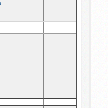
)
---