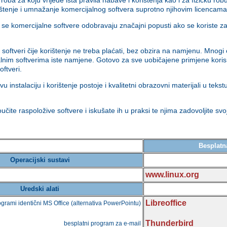
rištenje i umnažanje komercijalnog softvera suprotno njihovim licencama
e komercijalne softvere odobravaju značajni popusti ako se koriste za
 softveri čije korištenje ne treba plaćati, bez obzira na namjenu. Mnogi o
alnim softverima iste namjene. Gotovo za sve uobičajene primjene kori
oftveri.
u instalaciju i korištenje postoje i kvalitetni obrazovni materijali u teks
čite raspoložive softvere i iskušate ih u praksi te njima zadovoljite svo
Besplatna
Operacijski sustavi
www.linux.org
Uredski alati
Libreoffice
rogrami identični MS Office (alternativa PowerPointu)
Thunderbird
besplatni program za e-mail