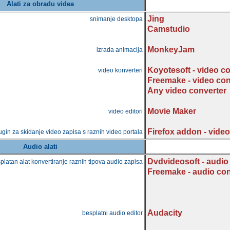
Alati za obradu videa
Jing
snimanje desktopa
Camstudio
MonkeyJam
izrada animacija
Koyotesoft - video c
video konverteri
Freemake - video con
Any video converter
Movie Maker
video editori
Firefox addon - vide
ugin za skidanje video zapisa s raznih video portala
Audio alati
Dvdvideosoft - audio
platan alat konvertiranje raznih tipova audio zapisa
Freemake - audio con
Audacity
besplatni audio editor