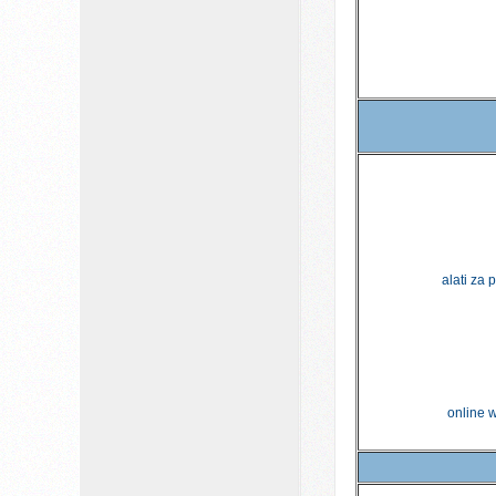
alati za 
online w