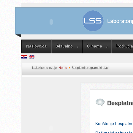
Naslovnica
Aktualno
O nama
Područja 
Nalazite se ovdje:
Home
Besplatni programski alati
Besplatn
Korištenje besplatn
Računalni softver je