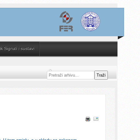
 Signali i sustavi
Traži
obu. U tom smislu, a u skladu sa zakonom,