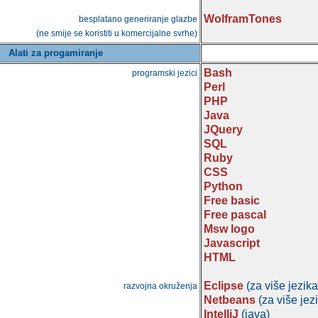
WolframTones
besplatano generiranje glazbe
(ne smije se koristiti u komercijalne svrhe)
Alati za progamiranje
Bash
programski jezici
Perl
PHP
Java
JQuery
SQL
Ruby
CSS
Python
Free basic
Free pascal
Msw logo
Javascript
HTML
Eclipse
(za više jezika
razvojna okruženja
Netbeans
(za više jez
IntelliJ
(java)