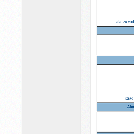
alat za vod
izrad
Ala