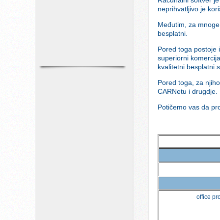
neprihvatljivo je ko
Međutim, za mnoge s
besplatni.
Pored toga postoje i
superiorni komercij
kvalitetni besplatni s
Pored toga, za njihov
CARNetu i drugdje.
Potičemo vas da prou
office p