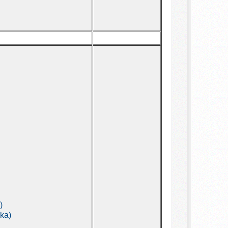
)
ika)