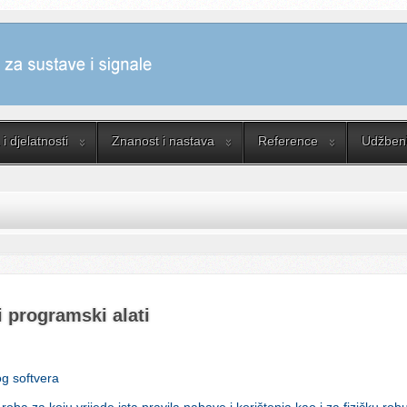
i djelatnosti
Znanost i nastava
Reference
Udžbenik
i programski alati
og softvera
 roba za koju vrijede ista pravila nabave i korištenja kao i za fizičku r