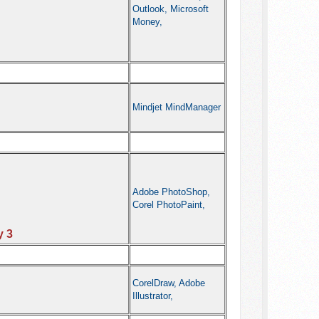
Outlook, Microsoft
Money,
Mindjet MindManager
Adobe PhotoShop,
Corel PhotoPaint,
y 3
CorelDraw, Adobe
Illustrator,