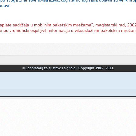
adovi.
 naplate sadržaja u mobilnim paketskim mrežama", magistarski rad, 200
jenos vremenski osjetljivih informacija u višeuslužnim paketskim mrežam
© Laboratorij za sustave i signale - Copyright 1986 - 2013.