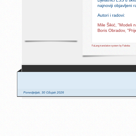
najnoviji objavljeni r
Autori i radovi:
Mile Šikić, "Modeli
Boris Obradov, "Pri
FaLang translation system by Faboba
Ponedjeljak, 30 Ožujak 2026