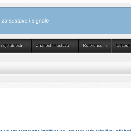
i djelatnosti
Znanost i nastava
Reference
Udžbenik
opu svoga znanstveno-istraživačkog i stručnog rada objavili su velik bro