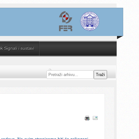
 Signali i sustavi
Traži
j radova. Na ovim stranicama biti će prikazani