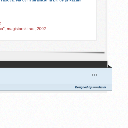
2
a", magistarski rad, 2002.
↑↑↑
Designed by www.lss.hr