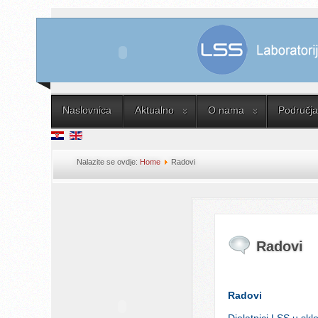
Naslovnica
Aktualno
O nama
Područja 
Nalazite se ovdje:
Home
Radovi
Radovi
Radovi
Djelatnici LSS u skl