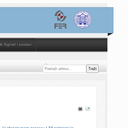
 Signali i sustavi
Traži
ka. U obrazovnom procesu L3A primjenjuje