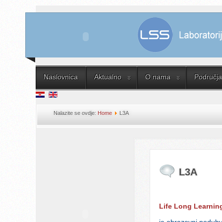
Naslovnica
Aktualno
O nama
Područja 
Nalazite se ovdje:
Home
L3A
L3A
Life Long Learnin
je obrazovni poduhv