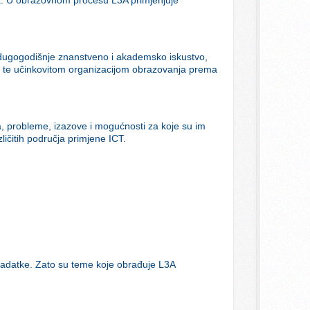
u dugogodišnje znanstveno i akademsko iskustvo,
tva te učinkovitom organizacijom obrazovanja prema
ja, probleme, izazove i mogućnosti za koje su im
ličitih područja primjene ICT.
te zadatke. Zato su teme koje obrađuje L3A