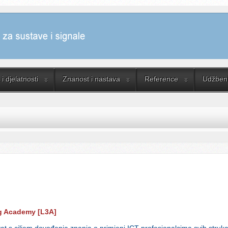
i djelatnosti
Znanost i nastava
Reference
Udžbenik
g Academy [L3A]
at s ciljem dovođenja znanja o primjeni ICT profesionalcima svih stru