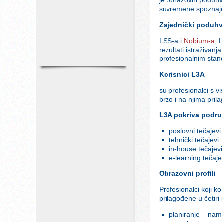
suvremene spoznaje o
Zajednički poduhv
LSS-a i
Nobium-a
, 
rezultati istraživa
profesionalnim stan
Korisnici L3A
su profesionalci s v
brzo i na njima pril
L3A pokriva podru
poslovni tečajevi
tehnički tečajevi
in-house tečajev
e-learning tečaje
Obrazovni profili
Profesionalci koji k
prilagođene u četiri 
planiranje – nami