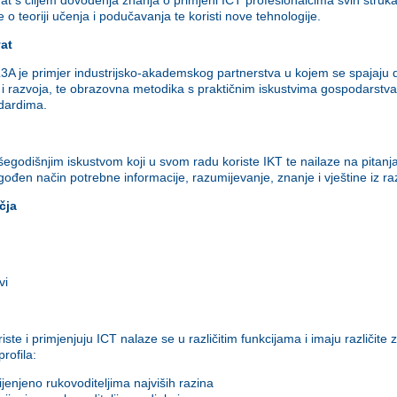
 teoriji učenja i podučavanja te koristi nove tehnologije.
at
L3A je primjer industrijsko-akademskog partnerstva u kojem se spajaj
nja i razvoja, te obrazovna metodika s praktičnim iskustvima gospodars
dardima.
išegodišnjim iskustvom koji u svom radu koriste IKT te nailaze na pitan
agođen način potrebne informacije, razumijevanje, znanje i vještine iz raz
čja
i
vi
oriste i primjenjuju ICT nalaze se u različitim funkcijama i imaju različi
profila:
jenjeno rukovoditeljima najviših razina