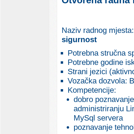
Otvorena radna 
Naziv radnog mjesta
sigurnost
Potrebna stručna 
Potrebne godine isk
Strani jezici (aktivn
Vozačka dozvola: B
Kompetencije:
dobro poznavanje 
administriranju L
MySql servera
poznavanje tehno