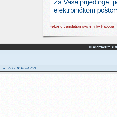
Za Vaše prijedloge, po
elektroničkom pošto
FaLang translation system by Faboba
© Laboratorij za sust
Ponedjeljak, 30 Ožujak 2026