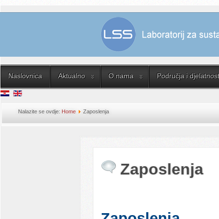
Naslovnica
Aktualno
O nama
Područja i djelatnost
Nalazite se ovdje:
Home
Zaposlenja
Zaposlenja
Zaposlenja