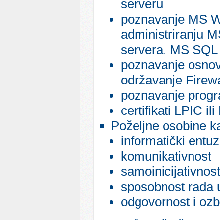
serveru
poznavanje MS Win
administriranju 
servera, MS SQL 
poznavanje osnovn
održavanje Firewa
poznavanje progra
certifikati LPIC i
Poželjne osobine k
informatički entu
komunikativnost
samoinicijativnost
sposobnost rada 
odgovornost i ozb