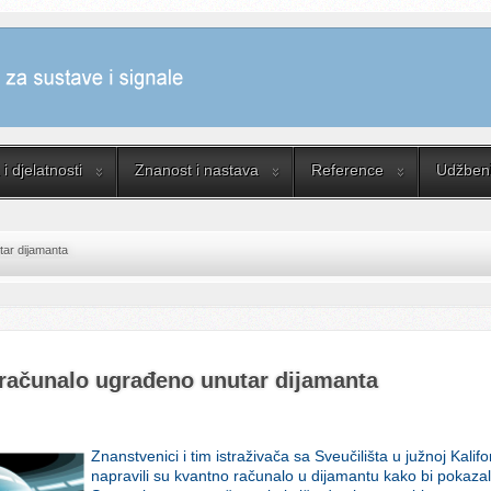
i djelatnosti
Znanost i nastava
Reference
Udžbenik
tar dijamanta
računalo ugrađeno unutar dijamanta
Znanstvenici i tim istraživača sa Sveučilišta u južnoj Kalif
napravili su kvantno računalo u dijamantu kako bi pokazali