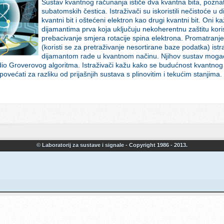
Sustav kvantnog računanja ističe dva kvantna bita, pozna
subatomskih čestica. Istraživači su iskoristili nečistoće u d
kvantni bit i oštećeni elektron kao drugi kvantni bit. Oni
dijamantima prva koja uključuju nekoherentnu zaštitu kori
prebacivanje smjera rotacije spina elektrona. Promatranje
(koristi se za pretraživanje nesortirane baze podatka) istr
dijamantom rade u kvantnom načinu. Njihov sustav moga
io Groverovog algoritma. Istraživači kažu kako se budućnost kvantnog 
ovećati za razliku od prijašnjih sustava s plinovitim i tekućim stanjim
© Laboratorij za sustave i signale - Copyright 1986 - 2013.