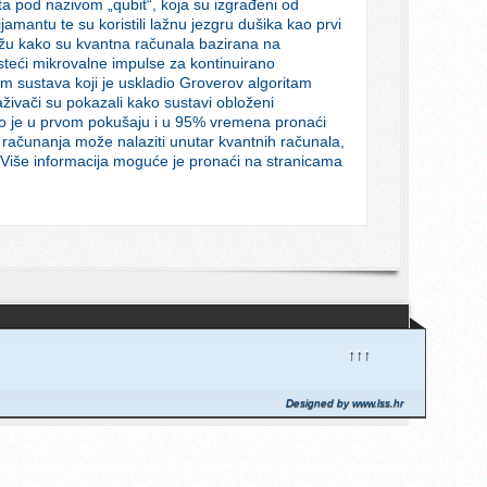
ta pod nazivom „qubit“, koja su izgrađeni od
ijamantu te su koristili lažnu jezgru dušika kao prvi
 kažu kako su kvantna računala bazirana na
steći mikrovalne impulse za kontinuirano
m sustava koji je uskladio Groverov algoritam
aživači su pokazali kako sustavi obloženi
o je u prvom pokušaju i u 95% vremena pronaći
računanja može nalaziti unutar kvantnih računala,
a. Više informacija moguće je pronaći na stranicama
↑↑↑
Designed by www.lss.hr