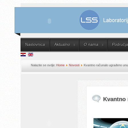
Naslovnica
Aktualno
O nama
Područja 
Nalazite se ovdje:
Home
Novosti
Kvantno računalo ugrađeno unu
Kvantno 