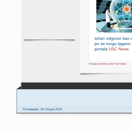
točan odgovor kao d
jer se mogu lagano p
portala
USC News
.
FaLang translation system by Faboba
Ponedjeljak, 30 Ožujak 2026