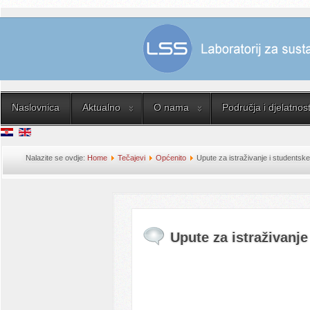
Naslovnica
Aktualno
O nama
Područja i djelatnost
Nalazite se ovdje:
Home
Tečajevi
Općenito
Upute za istraživanje i studentsk
Upute za istraživanje