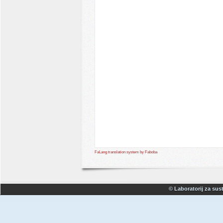
FaLang translation system by Faboba
© Laboratorij za sust