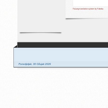
FaLang translation system by Faboba
Ponedjeljak, 30 Ožujak 2026