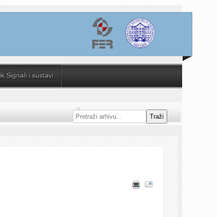
 Signali i sustavi
Traži