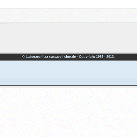
© Laboratorij za sustave i signale - Copyright 1986 - 2013.