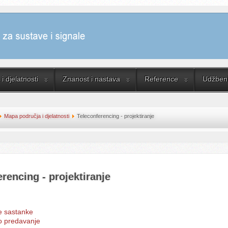
i djelatnosti
Znanost i nastava
Reference
Udžbenik
Mapa područja i djelatnosti
Teleconferencing - projektiranje
rencing - projektiranje
e sastanke
o predavanje