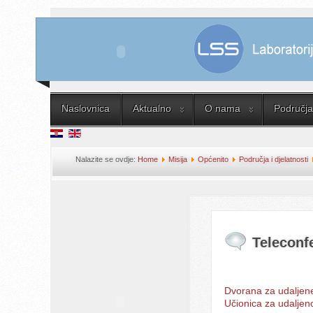
Naslovnica
Aktualno
O nama
Područja 
Nalazite se ovdje:
Home
Misija
Općenito
Područja i djelatnosti
Teleconfe
Dvorana za udaljen
Učionica za udaljen