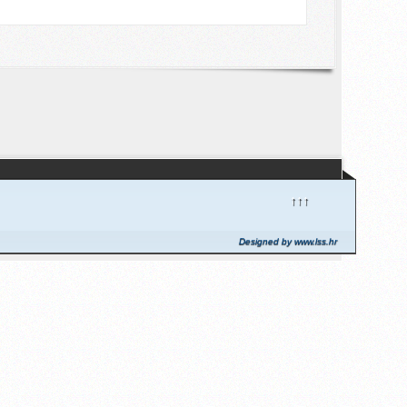
↑↑↑
Designed by www.lss.hr