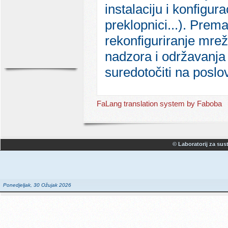
instalaciju i konfigur
preklopnici...). Prem
rekonfiguriranje mrež
nadzora i održavanja
suredotočiti na poslov
FaLang translation system by Faboba
© Laboratorij za sust
Ponedjeljak, 30 Ožujak 2026