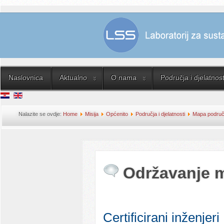
Naslovnica
Aktualno
O nama
Područja i djelatnost
Nalazite se ovdje:
Home
Misija
Općenito
Područja i djelatnosti
Mapa područja
Održavanje 
Certificirani inženjeri