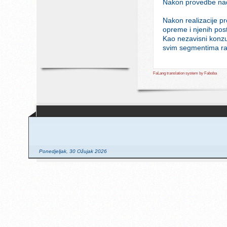
Nakon provedbe nadm
Nakon realizacije pr
opreme i njenih post
Kao nezavisni konzu
svim segmentima ra
FaLang translation system by Faboba
Ponedjeljak, 30 Ožujak 2026