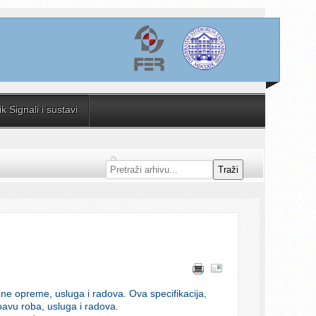
 Signali i sustavi
Traži
bne opreme, usluga i radova. Ova specifikacija,
avu roba, usluga i radova.