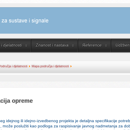
i djelatnosti
Znanost i nastava
Reference
Udžbenik
odručja i djelatnosti
Mapa područja i djelatnosti
acija opreme
g idejnog ili idejno-izvedbenog projekta je detaljna specifikacije potre
, može poslužiti kao podloga za raspisivanje javnog nadmetanja za dob