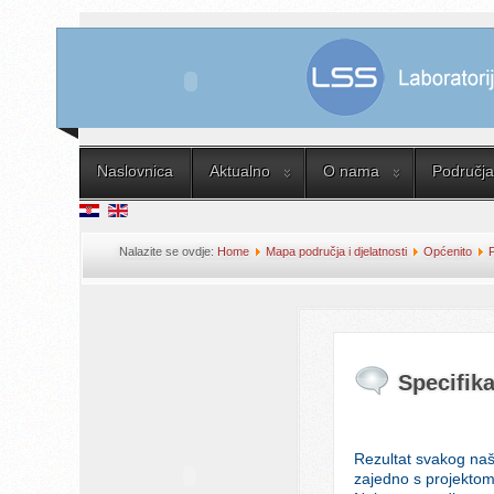
Naslovnica
Aktualno
O nama
Područja 
Nalazite se ovdje:
Home
Mapa područja i djelatnosti
Općenito
P
Specifikacija opreme
Specifik
Rezultat svakog naše
zajedno s projektom