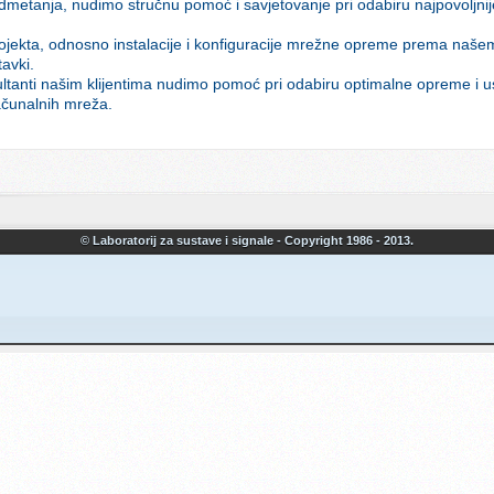
etanja, nudimo stručnu pomoć i savjetovanje pri odabiru najpovoljni
ojekta, odnosno instalacije i konfiguracije mrežne opreme prema našem p
avki.
ltanti našim klijentima nudimo pomoć pri odabiru optimalne opreme i us
čunalnih mreža.
© Laboratorij za sustave i signale - Copyright 1986 - 2013.