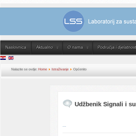
Naslovnica
Aktualno
O nama
Područja i djelatnost
Nalazite se ovdje:
Home
Istraživanje
Općenito
Udžbenik Signali i su
...