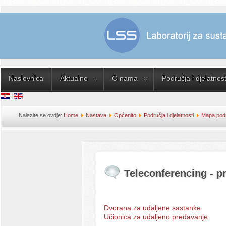
Naslovnica
Aktualno
O nama
Područja i djelatnost
Nalazite se ovdje:
Home
Nastava
Općenito
Područja i djelatnosti
Mapa podru
projektiranje
Teleconferencing - pr
Dvorana za udaljene sastanke
Učionica za udaljeno predavanje