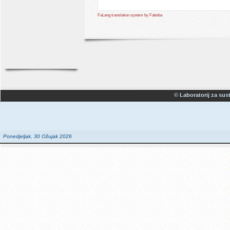
FaLang translation system by Faboba
© Laboratorij za sust
Ponedjeljak, 30 Ožujak 2026