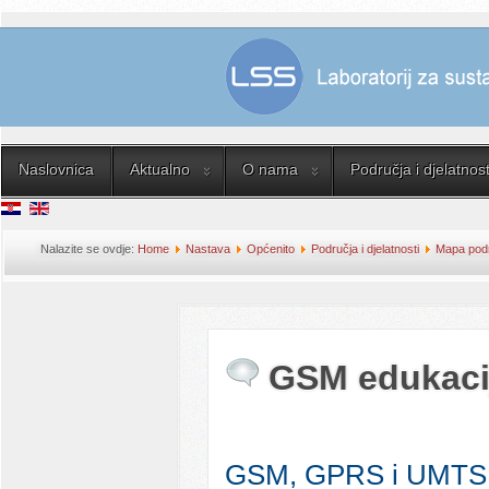
Naslovnica
Aktualno
O nama
Područja i djelatnost
Nalazite se ovdje:
Home
Nastava
Općenito
Područja i djelatnosti
Mapa podru
GSM edukaci
GSM, GPRS i UMTS su