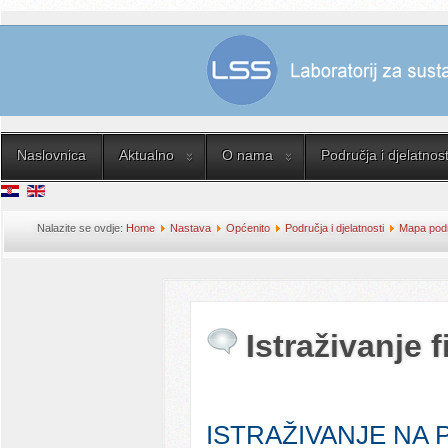
Naslovnica
Aktualno
O nama
Područja i djelatnost
Nalazite se ovdje:
Home
Nastava
Općenito
Područja i djelatnosti
Mapa podru
Istraživanje f
ISTRAŽIVANJE NA