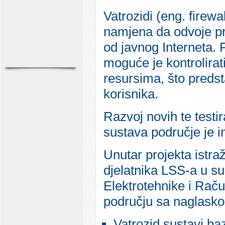
Vatrozidi (eng. firewa
namjena da odvoje pri
od javnog Interneta. 
moguće je kontrolirat
resursima, što predst
korisnika.
Razvoj novih te testi
sustava područje je 
Unutar projekta istra
djelatnika LSS-a u su
Elektrotehnike i Rač
području sa naglasko
Vatrozid sustavi ba