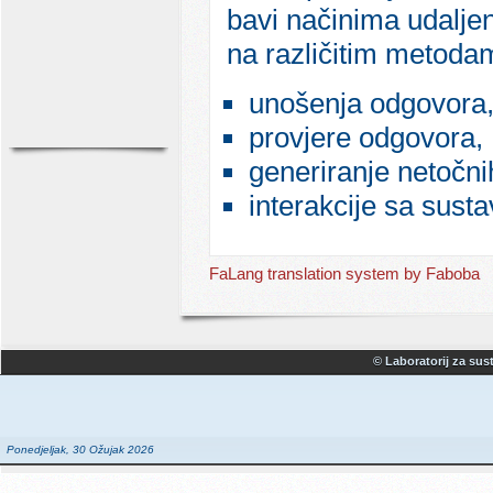
bavi načinima udaljen
na različitim metoda
unošenja odgovora
provjere odgovora,
generiranje netočni
interakcije sa sust
FaLang translation system by Faboba
© Laboratorij za sust
Ponedjeljak, 30 Ožujak 2026