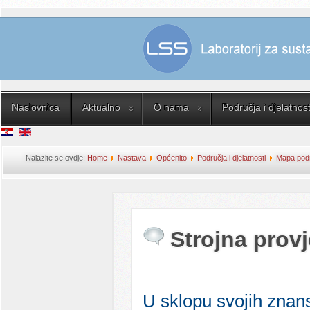
Naslovnica
Aktualno
O nama
Područja i djelatnost
Nalazite se ovdje:
Home
Nastava
Općenito
Područja i djelatnosti
Mapa podru
Strojna provj
U sklopu svojih znans