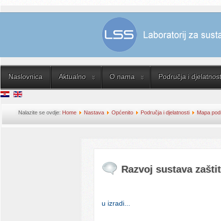
Naslovnica
Aktualno
O nama
Područja i djelatnost
Nalazite se ovdje:
Home
Nastava
Općenito
Područja i djelatnosti
Mapa podru
računalnih mreža
Razvoj sustava zašti
u izradi...