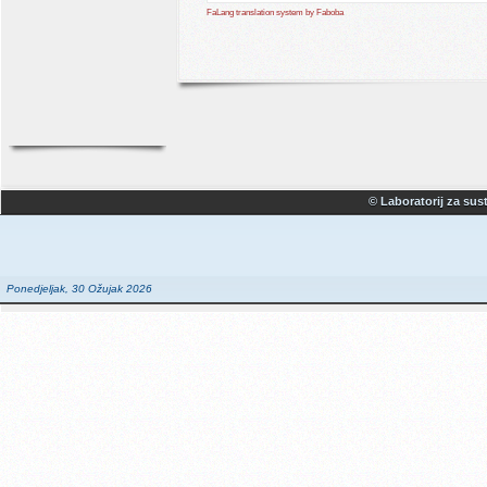
FaLang translation system by Faboba
© Laboratorij za sust
Ponedjeljak, 30 Ožujak 2026