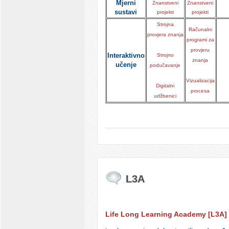
Mjerni
Znanstveni
Znanstveni
sustavi
projekti
projekti
Strojna
Računalni
provjera znanja
programi za
provjeru
Interaktivno
Strojno
znanja
učenje
podučavanje
Vizualizacija
Digitalni
procesa
udžbenici
L3A
Life Long Learning Academy [L3A]