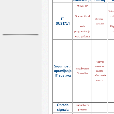
Mobile IP
Tele
Otvoreni kod
u o
IT
Uređaji i
SUSTAVI
sustavi
Web
Dig
programiranje
b
XML rješenja
Razvoj
Sigurnost i
sustava
Istraživanje
upravljanje
zaštite
Firewall-a
IT sustava
računalnih
mreža
Obrada
Znanstveni
signala
projekti