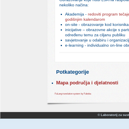
nekoliko načina:
Akademija -
redoviti program tečaj
godišnjim kalendarom
on-site - obrazovanje kod korisnika
inicijative – obrazovne akcije s par
određenu temu za ciljanu publiku
savjetovanje u odabiru i organizaci
e-learning - individualno on-line o
Potkategorije
Mapa područja i djelatnosti
FaLang translation system by Faboba
© Laboratorij za sust