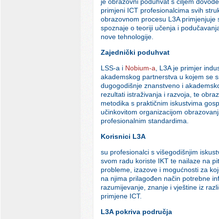
je obrazovni poduhvat s ciljem dovođe
primjeni ICT profesionalcima svih stru
obrazovnom procesu L3A primjenjuje
spoznaje o teoriji učenja i podučavanja 
nove tehnologije.
Zajednički poduhvat
LSS-a i
Nobium-a
, L3A je primjer indus
akademskog partnerstva u kojem se s
dugogodišnje znanstveno i akademsko
rezultati istraživanja i razvoja, te obr
metodika s praktičnim iskustvima gosp
učinkovitom organizacijom obrazovan
profesionalnim standardima.
Korisnici L3A
su profesionalci s višegodišnjim iskust
svom radu koriste IKT te nailaze na pi
probleme, izazove i mogućnosti za koj
na njima prilagođen način potrebne in
razumijevanje, znanje i vještine iz razli
primjene ICT.
L3A pokriva područja