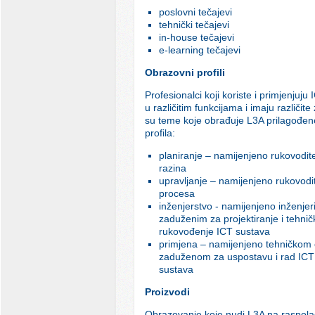
poslovni tečajevi
tehnički tečajevi
in-house tečajevi
e-learning tečajevi
Obrazovni profili
Profesionalci koji koriste i primjenjuju
u različitim funkcijama i imaju različit
su teme koje obrađuje L3A prilagođene
profila:
planiranje – namijenjeno rukovodite
razina
upravljanje – namijenjeno rukovodit
procesa
inženjerstvo - namijenjeno inženje
zaduženim za projektiranje i tehnič
rukovođenje ICT sustava
primjena – namijenjeno tehničkom 
zaduženom za uspostavu i rad ICT
sustava
Proizvodi
Obrazovanje koje nudi L3A na raspola