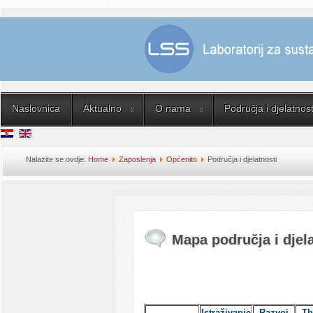
Naslovnica
Aktualno
O nama
Područja i djelatnost
Nalazite se ovdje:
Home
Zaposlenja
Općenito
Područja i djelatnosti
Mapa područja i djela
Istraživanje
Razvoj
Th