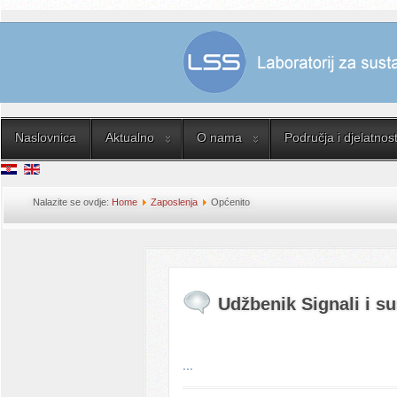
Naslovnica
Aktualno
O nama
Područja i djelatnost
Nalazite se ovdje:
Home
Zaposlenja
Općenito
Udžbenik Signali i su
...