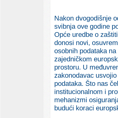
Nakon dvogodišnje o
svibnja ove godine po
Opće uredbe o zaštit
donosi novi, osuvreme
osobnih podataka na 
zajedničkom europ
prostoru. U međuvrem
zakonodavac usvojio 
podataka. Što nas ček
institucionalnom i pr
mehanizmi osiguranja
budući koraci europs