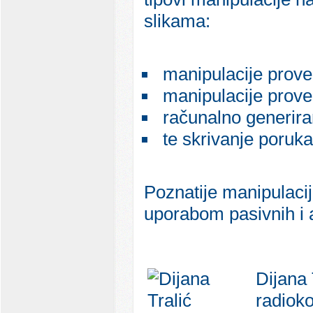
slikama:
manipulacije proved
manipulacije prove
računalno generiran
te skrivanje poruka 
Poznatije manipulacije
uporabom pasivnih i a
Dijana 
radioko