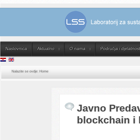
Naslovnica
Aktualno
O nama
Područja i djelatnost
Nalazite se ovdje:
Home
Javno Predav
blockchain i 