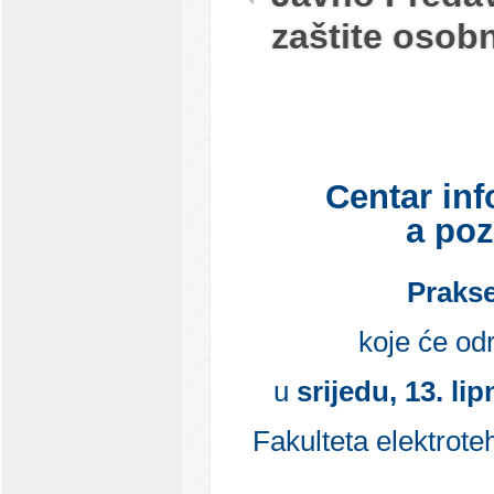
zaštite osob
Centar
i
nf
a
poz
Prakse
koje
će
odr
u
srijedu
, 13. li
Fakulteta
elektrote