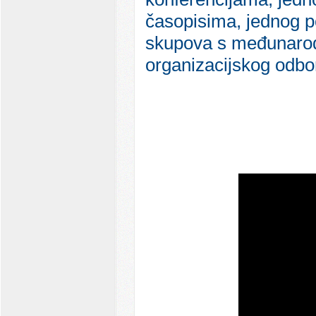
časopisima, jednog pog
skupova s međunarod
organizacijskog odb