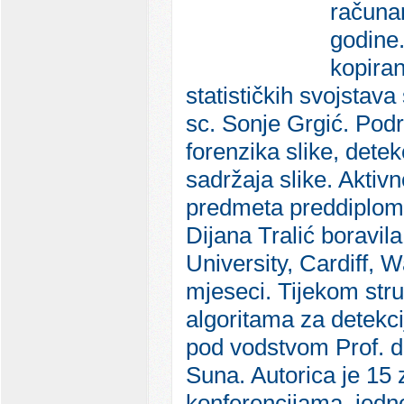
računar
godine.
kopiran
statističkih svojstava
sc. Sonje Grgić. Podru
forenzika slike, detek
sadržaja slike. Aktiv
predmeta preddiploms
Dijana Tralić boravila
University, Cardiff,
mjeseci. Tijekom stru
algoritama za detekci
pod vodstvom Prof. dr
Suna. Autorica je 1
konferencijama, jed