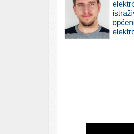
elektr
istraž
općeni
elektr