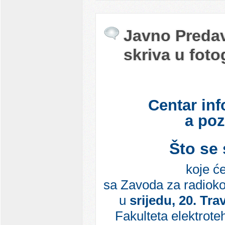
Javno Predava
skriva u foto
Centar inf
a poz
Što se 
koje ć
sa Zavoda za radioko
u
srijedu, 20. Tra
Fakulteta elektrote