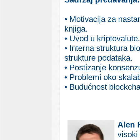
• Motivacija za nasta
knjiga.
• Uvod u kriptovalute.
• Interna struktura b
strukture podataka.
• Postizanje konsenz
• Problemi oko skalab
• Budućnost blockchai
Alen 
visoki