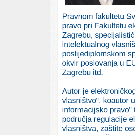
Pravnom fakultetu Sve
pravo pri Fakultetu e
Zagrebu, specijalisti
intelektualnog vlasni
poslijediplomskom spe
okvir poslovanja u E
Zagrebu itd.
Autor je elektroničko
vlasništvo“, koautor 
informacijsko pravo" 
područja regulacije e
vlasništva, zaštite os