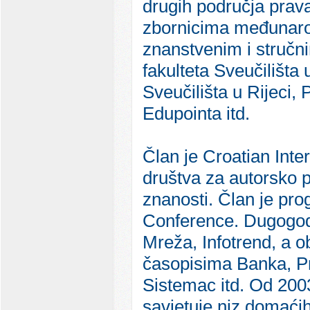
drugih područja prava
zbornicima međunarod
znanstvenim i stručn
fakulteta Sveučilišta
Sveučilišta u Rijeci,
Edupointa itd.
Član je Croatian Int
društva za autorsko 
znanosti. Član je p
Conference. Dugogodi
Mreža, Infotrend, a ob
časopisima Banka, Pri
Sistemac itd. Od 2003
savjetuje niz domaćih