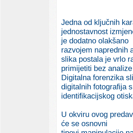
Jedna od ključnih kara
jednostavnost izmjene
je dodatno olakšano
razvojem naprednih al
slika postala je vrlo
primijetiti bez analize
Digitalna forenzika s
digitalnih fotografija
identifikacijskog otis
U okviru ovog predav
će se osnovni
tipovi manipulacije n