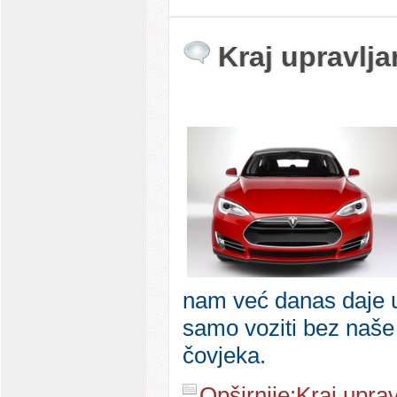
Kraj upravlja
nam već danas daje u
samo voziti bez naše p
čovjeka.
Opširnije:Kraj uprav