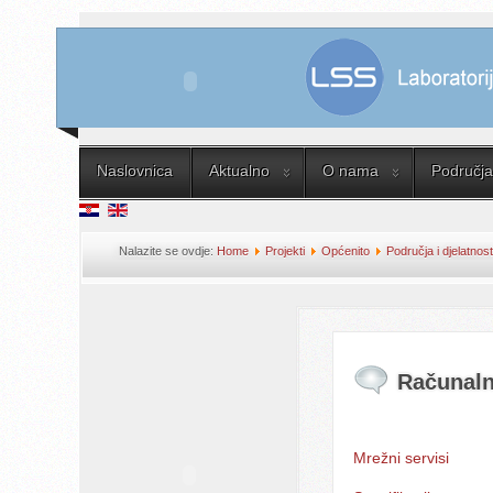
Naslovnica
Aktualno
O nama
Područja 
Nalazite se ovdje:
Home
Projekti
Općenito
Područja i djelatnost
savjetovanje
Računaln
Mrežni servisi