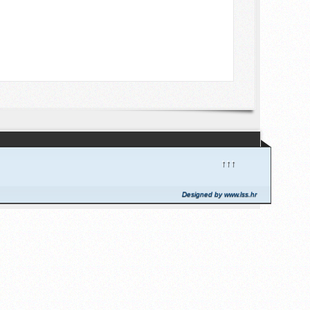
↑↑↑
Designed by www.lss.hr