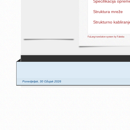
Specifikacija oprem
Struktura mreže
Strukturno kabliranj
FaLang translation system by Faboba
Ponedjeljak, 30 Ožujak 2026