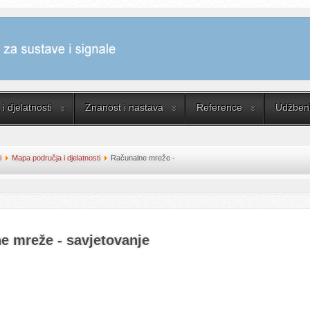
i djelatnosti
Znanost i nastava
Reference
Udžbenik
i
Mapa područja i djelatnosti
Računalne mreže -
e mreže - savjetovanje