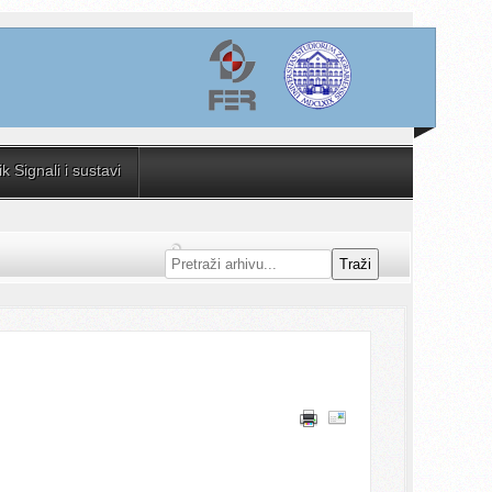
 Signali i sustavi
Traži