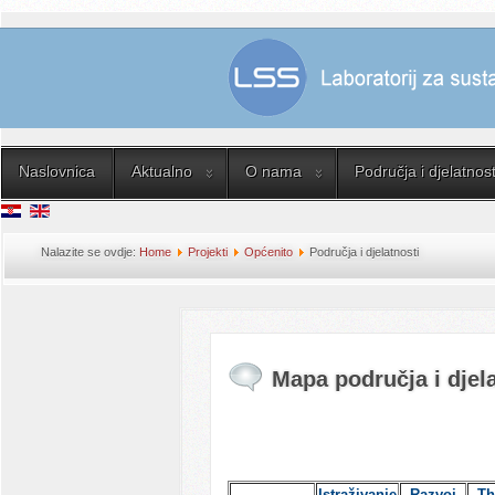
Naslovnica
Aktualno
O nama
Područja i djelatnost
Nalazite se ovdje:
Home
Projekti
Općenito
Područja i djelatnosti
Mapa područja i djela
Istraživanje
Razvoj
Th