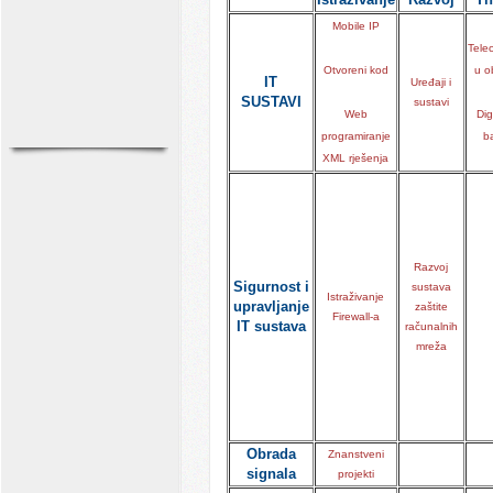
Mobile IP
Tele
Otvoreni kod
u o
IT
Uređaji i
SUSTAVI
sustavi
Web
Dig
programiranje
b
XML rješenja
Razvoj
Sigurnost i
sustava
Istraživanje
upravljanje
zaštite
Firewall-a
IT sustava
računalnih
mreža
Obrada
Znanstveni
signala
projekti