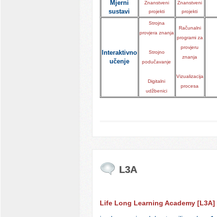
Mjerni
Znanstveni
Znanstveni
sustavi
projekti
projekti
Strojna
Računalni
provjera znanja
programi za
provjeru
Interaktivno
Strojno
znanja
učenje
podučavanje
Vizualizacija
Digitalni
procesa
udžbenici
L3A
Life Long Learning Academy [L3A]