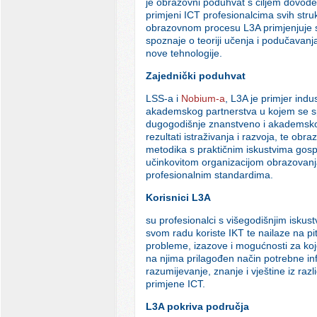
je obrazovni poduhvat s ciljem dovođe
primjeni ICT profesionalcima svih stru
obrazovnom procesu L3A primjenjuje
spoznaje o teoriji učenja i podučavanja 
nove tehnologije.
Zajednički poduhvat
LSS-a i
Nobium-a
, L3A je primjer indus
akademskog partnerstva u kojem se s
dugogodišnje znanstveno i akademsko
rezultati istraživanja i razvoja, te obr
metodika s praktičnim iskustvima gosp
učinkovitom organizacijom obrazovan
profesionalnim standardima.
Korisnici L3A
su profesionalci s višegodišnjim iskust
svom radu koriste IKT te nailaze na pi
probleme, izazove i mogućnosti za koj
na njima prilagođen način potrebne in
razumijevanje, znanje i vještine iz razli
primjene ICT.
L3A pokriva područja