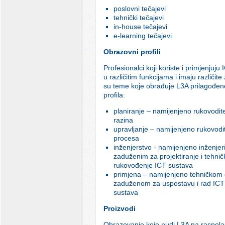
poslovni tečajevi
tehnički tečajevi
in-house tečajevi
e-learning tečajevi
Obrazovni profili
Profesionalci koji koriste i primjenjuju
u različitim funkcijama i imaju različit
su teme koje obrađuje L3A prilagođene
profila:
planiranje – namijenjeno rukovodite
razina
upravljanje – namijenjeno rukovodit
procesa
inženjerstvo - namijenjeno inženje
zaduženim za projektiranje i tehnič
rukovođenje ICT sustava
primjena – namijenjeno tehničkom 
zaduženom za uspostavu i rad ICT
sustava
Proizvodi
Obrazovanje koje nudi L3A na raspola