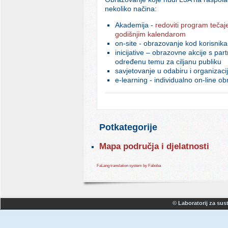
nekoliko načina:
Akademija -
redoviti program tečaj
godišnjim kalendarom
on-site - obrazovanje kod korisnika
inicijative – obrazovne akcije s par
određenu temu za ciljanu publiku
savjetovanje u odabiru i organizaci
e-learning - individualno on-line o
Potkategorije
Mapa područja i djelatnosti
FaLang translation system by Faboba
© Laboratorij za sust