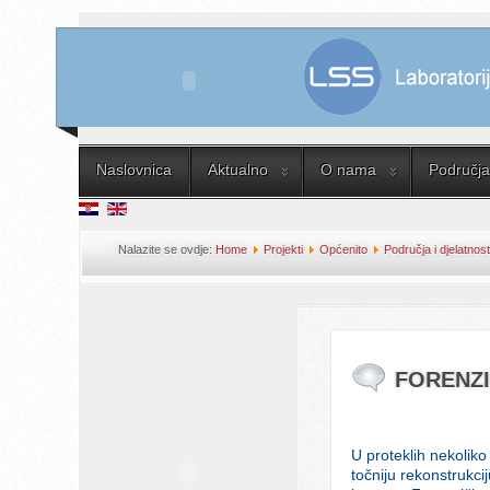
Naslovnica
Aktualno
O nama
Područja 
Nalazite se ovdje:
Home
Projekti
Općenito
Područja i djelatnost
FORENZI
U proteklih nekoliko
točniju rekonstrukc