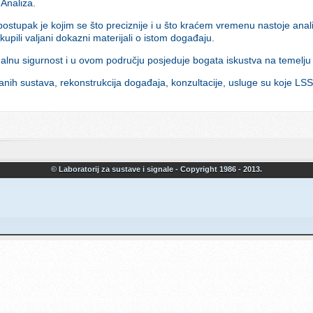
Analiza.
postupak je kojim se što preciznije i u što kraćem vremenu nastoje ana
ikupili valjani dokazni materijali o istom događaju.
alnu sigurnost i u ovom području posjeduje bogata iskustva na temelju 
anih sustava, rekonstrukcija događaja, konzultacije, usluge su koje LS
© Laboratorij za sustave i signale - Copyright 1986 - 2013.