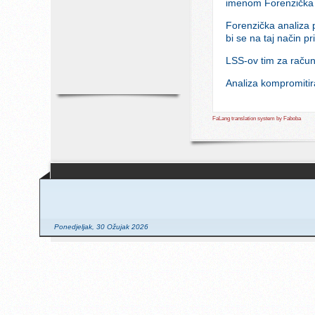
imenom Forenzička 
Forenzička analiza 
bi se na taj način pr
LSS-ov tim za račun
Analiza kompromitir
FaLang translation system by Faboba
Ponedjeljak, 30 Ožujak 2026