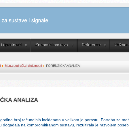
i djelatnosti
Znanost i nastava
Reference
Udžbenik
i
Mapa područja i djelatnosti
FORENZIČKA ANALIZA
ČKA ANALIZA
 godina broj računalnih incidenata u velikom je porastu. Potreba za me
iju događaja na kompromitiranom sustavu, rezultirala je razvojem pose