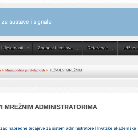
i djelatnosti
Znanost i nastava
Reference
Udžbenik
i
Mapa područja i djelatnosti
TEČAJEVI MREŽNIM
I MREŽNIM ADMINISTRATORIMA
držao napredne tečajeve za sistem administratore Hrvatske akademske 