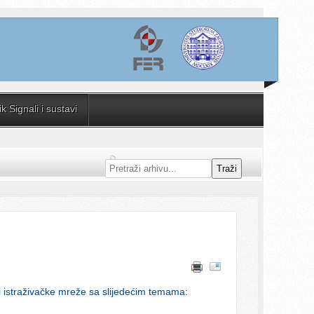
 Signali i sustavi
Traži
i istraživačke mreže sa slijedećim temama: