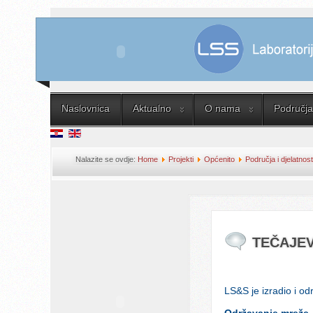
Naslovnica
Aktualno
O nama
Područja 
Nalazite se ovdje:
Home
Projekti
Općenito
Područja i djelatnost
ADMINISTRATORIMA
TEČAJEV
LS&S je izradio i o
Održavanje mreže