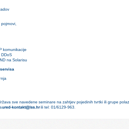
radov
 pojmovi,
P komunikacije
, DDoS
ND na Solarisu
 servisa
rnja
ržava sve navedene seminare na zahtjev pojedinih tvrtki ili grupe polaz
na
ili tel: 01/6129-963.