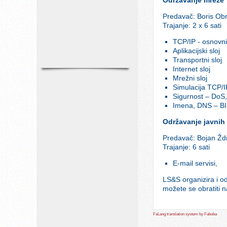
Predavač: Boris Ob
Trajanje: 2 x 6 sati
TCP/IP - osnovni
Aplikacijski sloj
Transportni sloj
Internet sloj
Mrežni sloj
Simulacija TCP/I
Sigurnost – DoS
Imena, DNS – BI
Održavanje javnih
Predavač: Bojan Žd
Trajanje: 6 sati
E-mail servisi,
LS&S organizira i od
možete se obratiti 
FaLang translation system by Faboba