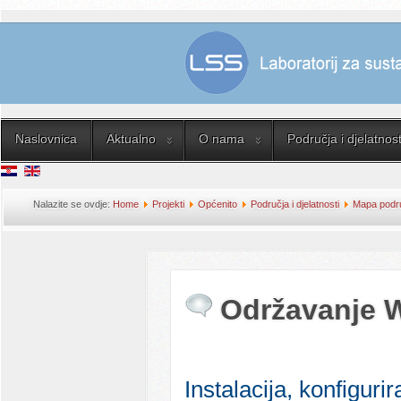
Naslovnica
Aktualno
O nama
Područja i djelatnost
Nalazite se ovdje:
Home
Projekti
Općenito
Područja i djelatnosti
Mapa područ
Održavanje 
Instalacija, konfigur