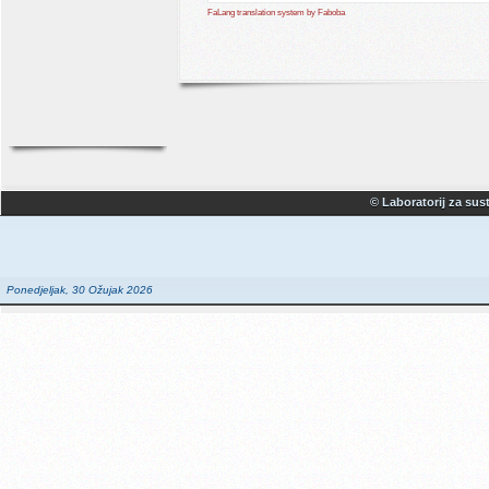
FaLang translation system by Faboba
© Laboratorij za sust
Ponedjeljak, 30 Ožujak 2026