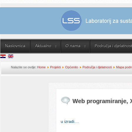
Naslovnica
Aktualno
O nama
Područja i djelatnost
Nalazite se ovdje:
Home
Projekti
Općenito
Područja i djelatnosti
Mapa područ
rješenja
Web programiranje, 
u izradi....