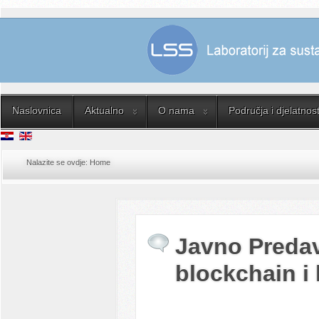
Naslovnica
Aktualno
O nama
Područja i djelatnost
Nalazite se ovdje:
Home
Javno Predav
blockchain i 