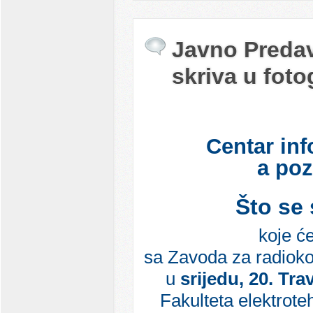
Javno Predava
skriva u foto
Centar inf
a poz
Što se 
koje ć
sa Zavoda za radioko
u
srijedu, 20. Tra
Fakulteta elektrote