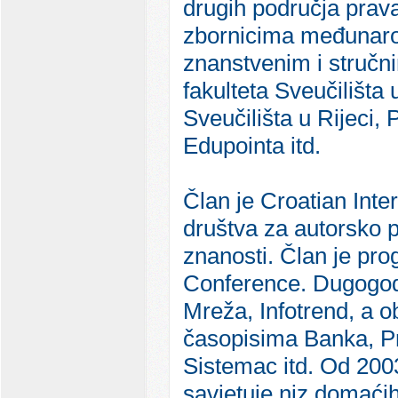
drugih područja prava
zbornicima međunarod
znanstvenim i stručn
fakulteta Sveučilišta
Sveučilišta u Rijeci,
Edupointa itd.
Član je Croatian Int
društva za autorsko 
znanosti. Član je p
Conference. Dugogodi
Mreža, Infotrend, a ob
časopisima Banka, Pri
Sistemac itd. Od 2003
savjetuje niz domaćih