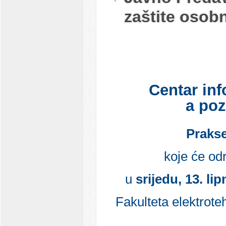
zaštite osob
Centar
i
nf
a
poz
Prakse
koje
će
odr
u
srijedu
, 13. li
Fakulteta
elektrote