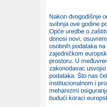
Nakon dvogodišnje o
svibnja ove godine po
Opće uredbe o zaštit
donosi novi, osuvreme
osobnih podataka na 
zajedničkom europ
prostoru. U međuvrem
zakonodavac usvojio 
podataka. Što nas ček
institucionalnom i pr
mehanizmi osiguranja
budući koraci europs