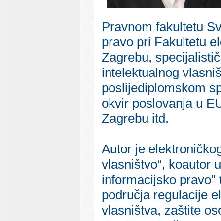
Pravnom fakultetu Sve
pravo pri Fakultetu e
Zagrebu, specijalisti
intelektualnog vlasni
poslijediplomskom spe
okvir poslovanja u E
Zagrebu itd.
Autor je elektroničko
vlasništvo“, koautor 
informacijsko pravo" 
područja regulacije e
vlasništva, zaštite os