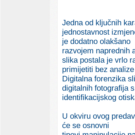
Jedna od ključnih kara
jednostavnost izmjene
je dodatno olakšano
razvojem naprednih al
slika postala je vrlo
primijetiti bez analize
Digitalna forenzika s
digitalnih fotografija
identifikacijskog otis
U okviru ovog predav
će se osnovni
tipovi manipulacije n