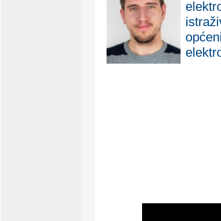
elektr
istraž
općeni
elektr