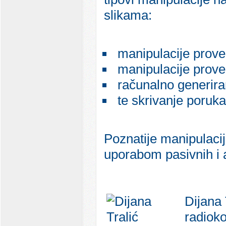
slikama:
manipulacije proved
manipulacije prove
računalno generiran
te skrivanje poruka 
Poznatije manipulacije
uporabom pasivnih i a
Dijana 
radioko