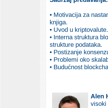
• Motivacija za nasta
knjiga.
• Uvod u kriptovalute.
• Interna struktura b
strukture podataka.
• Postizanje konsenz
• Problemi oko skalab
• Budućnost blockchai
Alen 
visoki