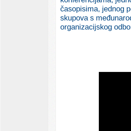
časopisima, jednog pog
skupova s međunarod
organizacijskog odb