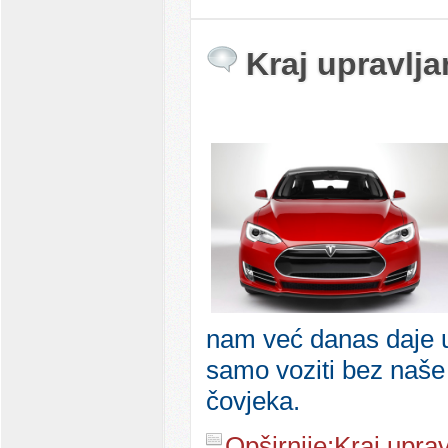
Kraj upravlja
nam već danas daje u
samo voziti bez naše p
čovjeka.
Opširnije:Kraj uprav