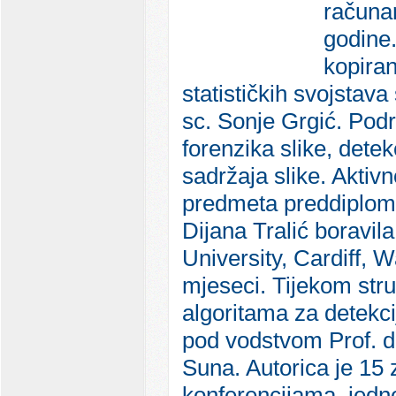
računar
godine.
kopiran
statističkih svojstava
sc. Sonje Grgić. Podru
forenzika slike, detek
sadržaja slike. Aktiv
predmeta preddiploms
Dijana Tralić boravila
University, Cardiff,
mjeseci. Tijekom stru
algoritama za detekci
pod vodstvom Prof. dr
Suna. Autorica je 1
konferencijama, jed