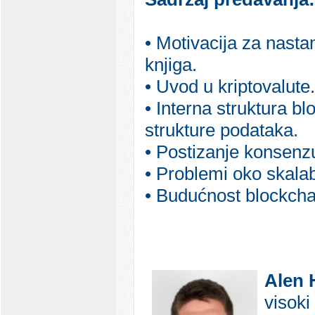
• Motivacija za nasta
knjiga.
• Uvod u kriptovalute.
• Interna struktura b
strukture podataka.
• Postizanje konsenz
• Problemi oko skalab
• Budućnost blockchai
Alen 
visoki