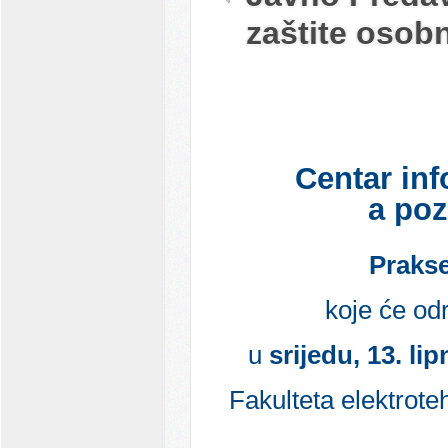
zaštite osob
Centar
i
nf
a
poz
Prakse
koje
će
odr
u
srijedu
, 13. li
Fakulteta
elektrote