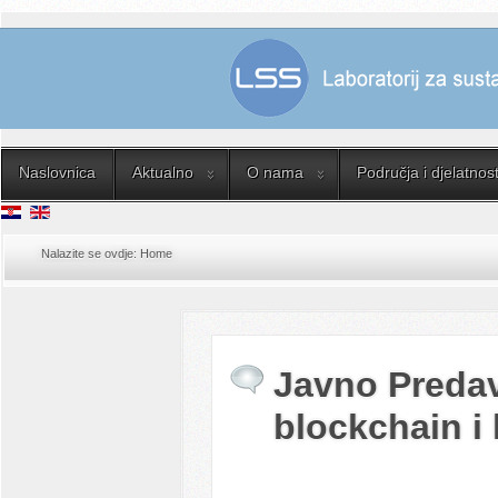
Naslovnica
Aktualno
O nama
Područja i djelatnost
Nalazite se ovdje:
Home
Javno Predav
blockchain i 