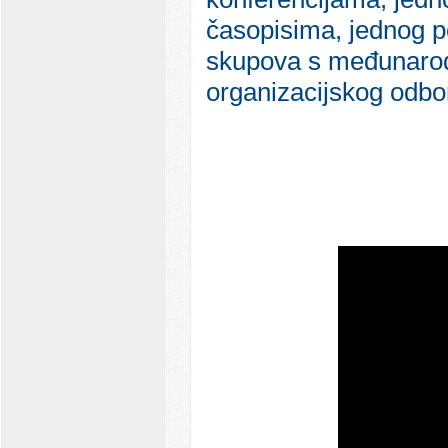
časopisima, jednog pog
skupova s međunarod
organizacijskog odb