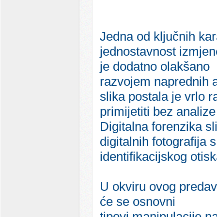
Jedna od ključnih kara
jednostavnost izmjene
je dodatno olakšano
razvojem naprednih al
slika postala je vrlo
primijetiti bez analize
Digitalna forenzika s
digitalnih fotografija
identifikacijskog otis
U okviru ovog predav
će se osnovni
tipovi manipulacije n