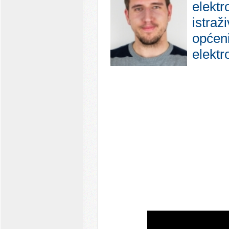
elektr
istraž
općeni
elektr