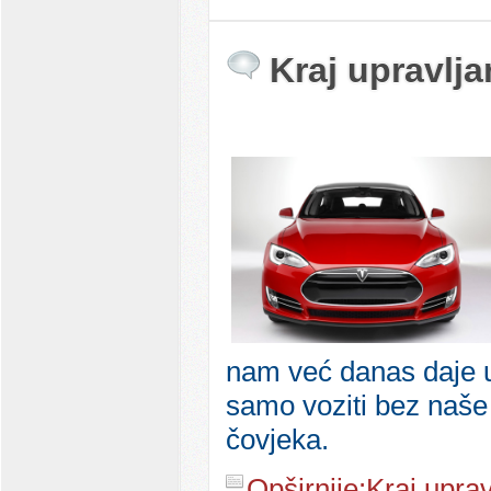
Kraj upravlja
nam već danas daje u
samo voziti bez naše p
čovjeka.
Opširnije:Kraj uprav