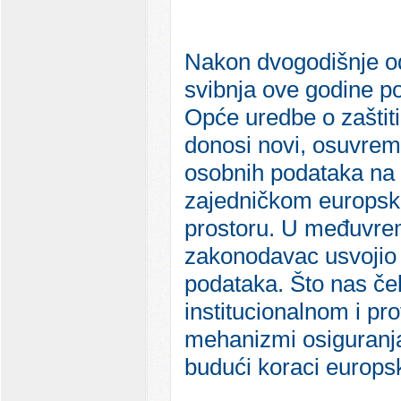
Nakon dvogodišnje o
svibnja ove godine po
Opće uredbe o zaštit
donosi novi, osuvreme
osobnih podataka na 
zajedničkom europ
prostoru. U međuvrem
zakonodavac usvojio 
podataka. Što nas ček
institucionalnom i pr
mehanizmi osiguranja
budući koraci europs