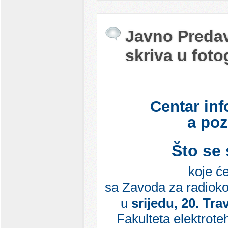
Javno Predava
skriva u foto
Centar inf
a poz
Što se 
koje ć
sa Zavoda za radioko
u
srijedu, 20. Tra
Fakulteta elektrote