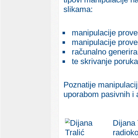
slikama:
manipulacije proved
manipulacije prove
računalno generiran
te skrivanje poruka 
Poznatije manipulacije
uporabom pasivnih i a
Dijana 
radioko