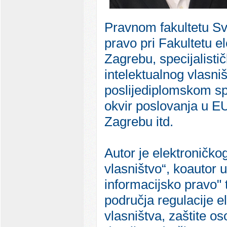
Pravnom fakultetu Sve
pravo pri Fakultetu e
Zagrebu, specijalisti
intelektualnog vlasni
poslijediplomskom spe
okvir poslovanja u E
Zagrebu itd.
Autor je elektroničko
vlasništvo“, koautor 
informacijsko pravo" 
područja regulacije e
vlasništva, zaštite os