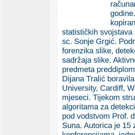
računar
godine.
kopiran
statističkih svojstava
sc. Sonje Grgić. Podru
forenzika slike, detek
sadržaja slike. Aktiv
predmeta preddiploms
Dijana Tralić boravila
University, Cardiff,
mjeseci. Tijekom stru
algoritama za detekci
pod vodstvom Prof. dr
Suna. Autorica je 1
konferencijama, jed