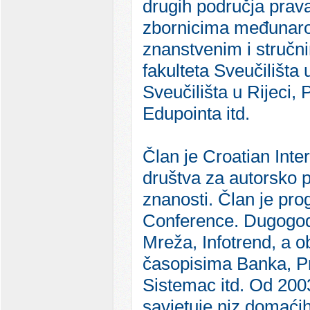
drugih područja prava
zbornicima međunarod
znanstvenim i stručn
fakulteta Sveučilišta
Sveučilišta u Rijeci,
Edupointa itd.
Član je Croatian Int
društva za autorsko 
znanosti. Član je p
Conference. Dugogodi
Mreža, Infotrend, a ob
časopisima Banka, Pri
Sistemac itd. Od 2003
savjetuje niz domaćih